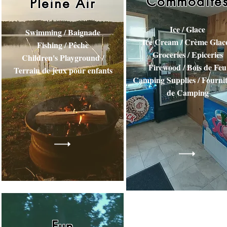
Commodité
Pleine Air
Ice / Glace
Swimming / Baignade
Ice Cream / Crème Glac
Fishing / Pêche
Groceries / Epiceries
Children's Playground /
Firewood / Bois de Feu
Terrain de jeux pour enfants
Camping Supplies / Fourni
de Camping
Fun