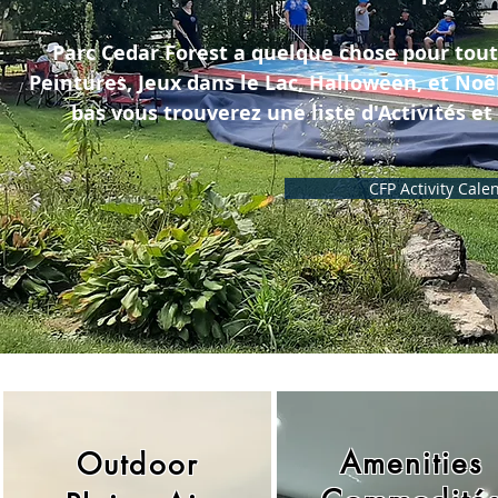
Parc Cedar Forest a quelque chose pour tout
Peintures, Jeux dans le Lac, Halloween, et No
bas vous trouverez une liste d'Activités e
CFP Activity Cale
Amenities
Outdoor