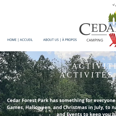
HOME | ACCUEIL
ABOUT US | À PROPOS
CAMPING
ACTIVIT
ACTIVITÉS
Cedar Forest Park has something for everyone:
Games, Halloween, and Christmas in July, to na
and Events to keep you 