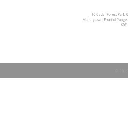
10 Cedar Forest Park 
Mallorytown, Front of Yonge
K0E
© 2019