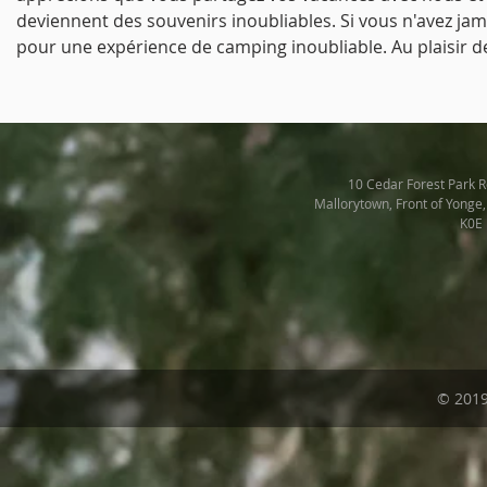
deviennent des souvenirs inoubliables. Si vous n'avez jam
pour une expérience de camping inoubliable. Au plaisir de
10 Cedar Forest Park 
Mallorytown, Front of Yonge
K0E
© 2019