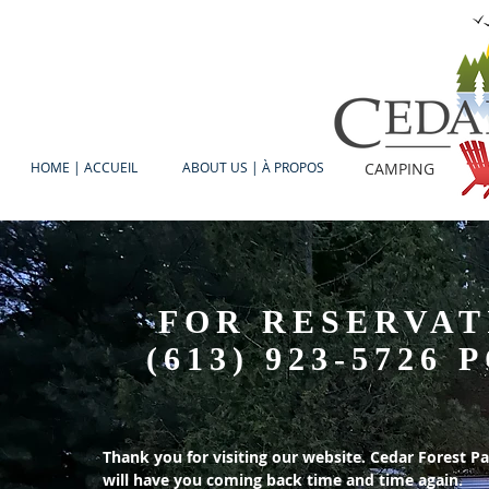
HOME | ACCUEIL
ABOUT US | À PROPOS
CAMPING
FOR RESERVAT
(613) 923-5726
P
Thank you for visiting our website. Cedar Forest P
will have you coming back time and time again.