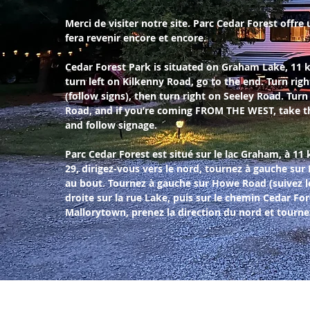
Merci de visiter notre site. Parc Cedar Forest offr
fera revenir encore et encore.
Cedar Forest Park is situated on Graham Lake, 11 k
turn left on Kilkenny Road, go to the end. Turn ri
(follow signs), then turn right on Seeley Road. Tur
Road, and if you’re coming FROM THE WEST, take th
and follow signage.
Parc Cedar Forest est situé sur le lac Graham, à 11 
29, dirigez-vous vers le nord, tournez à gauche sur
au bout. Tournez à gauche sur Howe Road (suivez le
droite sur la rue Lake, puis sur le chemin Cedar For
Mallorytown, prenez la direction du nord et tourne