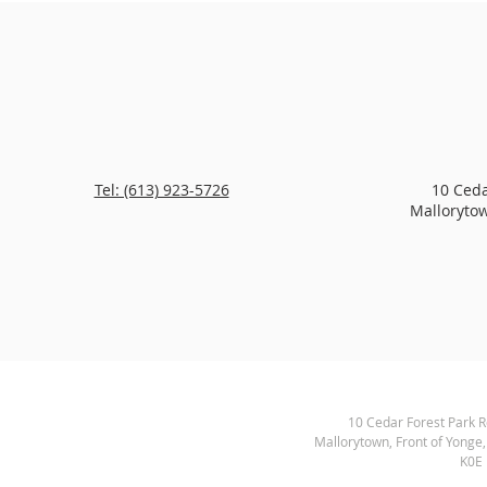
Tel: (613) 923-5726
10 Ceda
Mallorytow
10 Cedar Forest Park 
Mallorytown, Front of Yonge
K0E