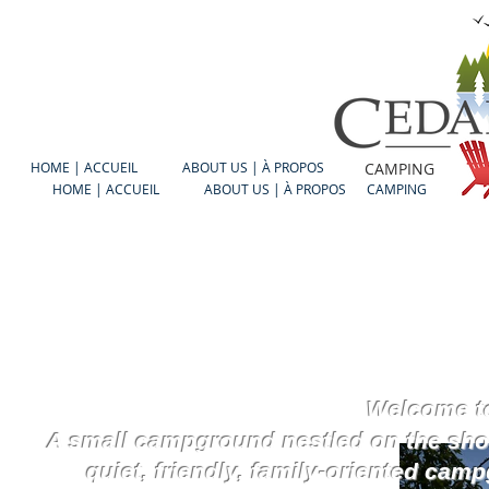
HOME | ACCUEIL
ABOUT US | À PROPOS
CAMPING
HOME | ACCUEIL
ABOUT US | À PROPOS
CAMPING
Welcome to
A small campground nestled on the shor
quiet, friendly,
family-oriented camp