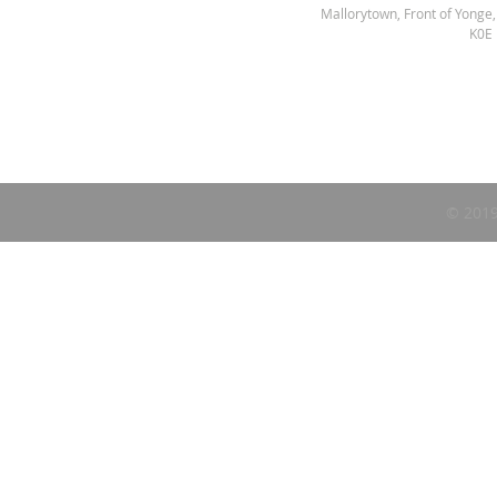
Mallorytown, Front of Yonge
K0E
© 2019