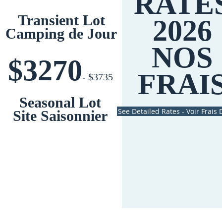
On 
RATE
Transient Lot
2026
Camping de Jour
NOS
$3270
FRAI
- $3735
Seasonal Lot
See Detailed Rates - Voir Frais 
Site Saisonnier